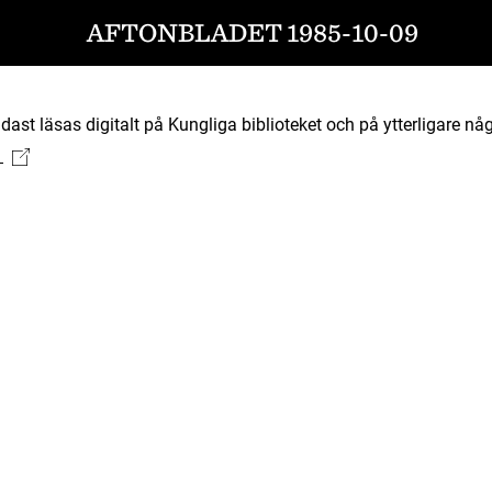
AFTONBLADET 1985-10-09
ast läsas digitalt på Kungliga biblioteket och på ytterligare någ