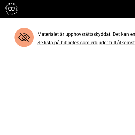
Till startsidan
Materialet är upphovsrättsskyddat. Det kan end
Se lista på bibliotek som erbjuder full åtkomst