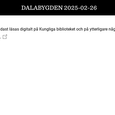
DALABYGDEN 2025-02-26
ast läsas digitalt på Kungliga biblioteket och på ytterligare någ