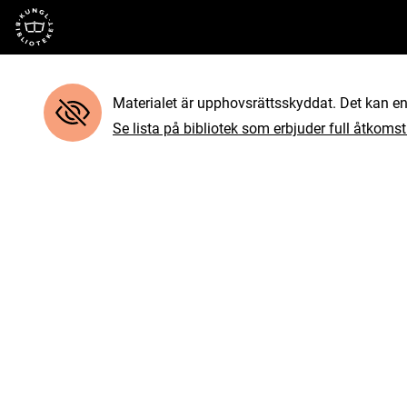
Till startsidan
Materialet är upphovsrättsskyddat. Det kan end
Se lista på bibliotek som erbjuder full åtkomst