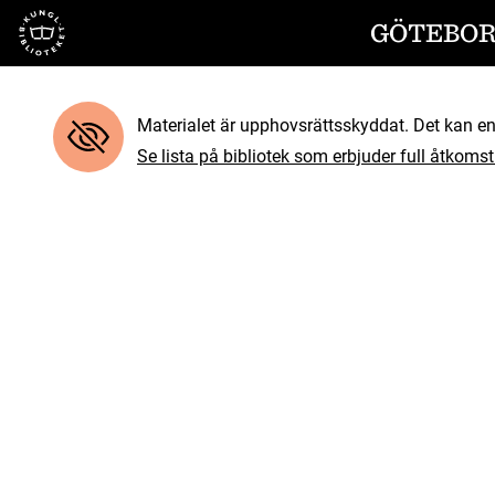
Till startsidan
GÖTEBORG
Materialet är upphovsrättsskyddat. Det kan end
Se lista på bibliotek som erbjuder full åtkomst