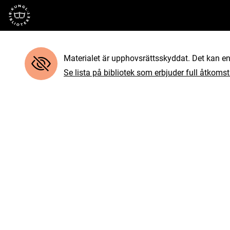
Till startsidan
Materialet är upphovsrättsskyddat. Det kan end
Se lista på bibliotek som erbjuder full åtkomst