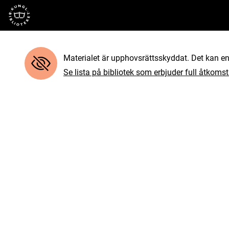
Till startsidan
Materialet är upphovsrättsskyddat. Det kan end
Se lista på bibliotek som erbjuder full åtkomst