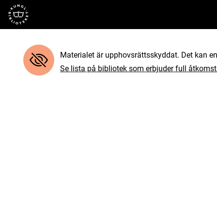
Till startsidan
Materialet är upphovsrättsskyddat. Det kan end
Se lista på bibliotek som erbjuder full åtkomst