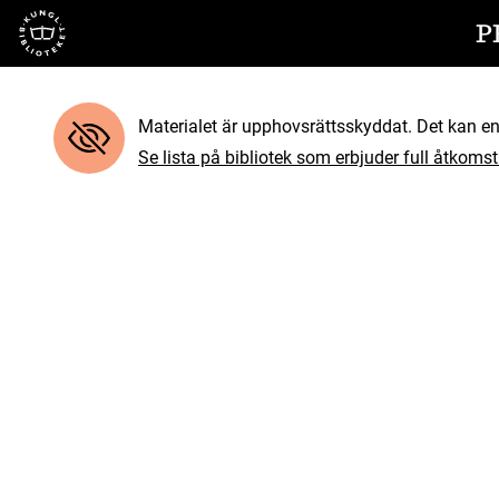
Till startsidan
P
Materialet är upphovsrättsskyddat. Det kan end
Se lista på bibliotek som erbjuder full åtkomst