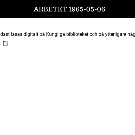
ARBETET 1965-05-06
ast läsas digitalt på Kungliga biblioteket och på ytterligare någ