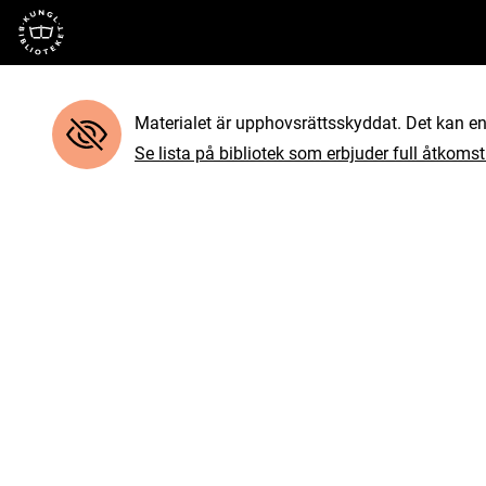
Till startsidan
Materialet är upphovsrättsskyddat. Det kan end
Se lista på bibliotek som erbjuder full åtkomst