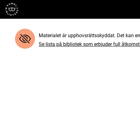
Till startsidan
Materialet är upphovsrättsskyddat. Det kan end
Se lista på bibliotek som erbjuder full åtkomst