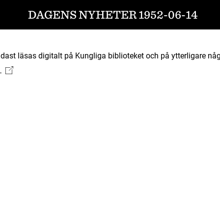
DAGENS NYHETER 1952-06-14
ast läsas digitalt på Kungliga biblioteket och på ytterligare någ