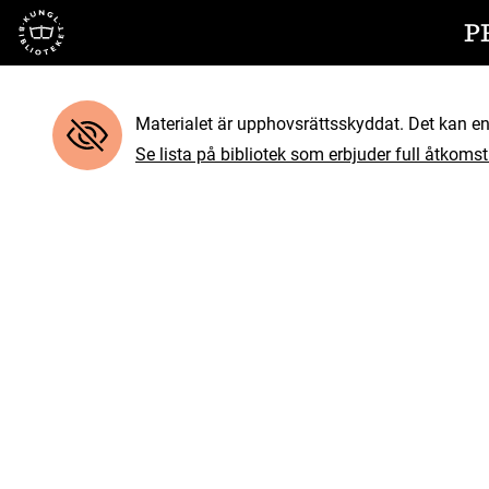
Till startsidan
P
Materialet är upphovsrättsskyddat. Det kan end
Se lista på bibliotek som erbjuder full åtkomst