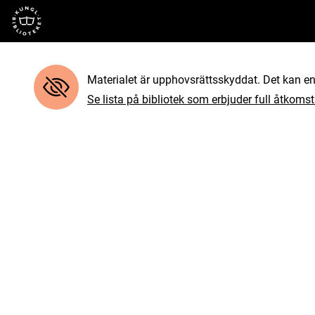
Till startsidan
Materialet är upphovsrättsskyddat. Det kan end
Se lista på bibliotek som erbjuder full åtkomst