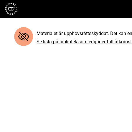
Till startsidan
Materialet är upphovsrättsskyddat. Det kan end
Se lista på bibliotek som erbjuder full åtkomst