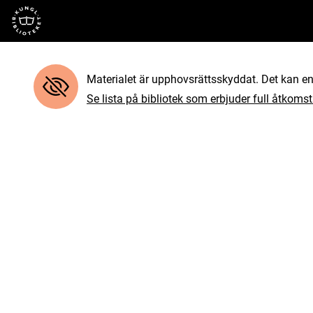
Till startsidan
Materialet är upphovsrättsskyddat. Det kan end
Se lista på bibliotek som erbjuder full åtkomst