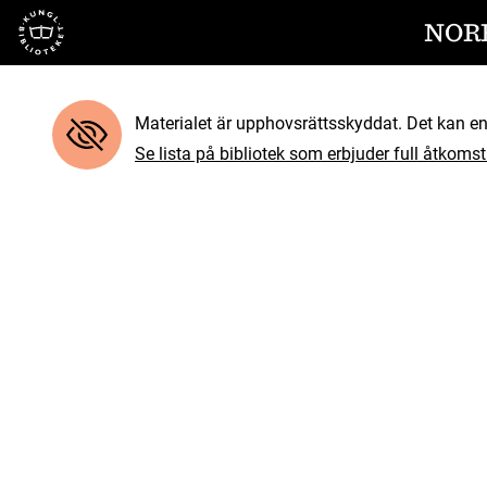
Till startsidan
NOR
Materialet är upphovsrättsskyddat. Det kan end
Se lista på bibliotek som erbjuder full åtkomst