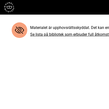
Till startsidan
Materialet är upphovsrättsskyddat. Det kan end
Se lista på bibliotek som erbjuder full åtkomst