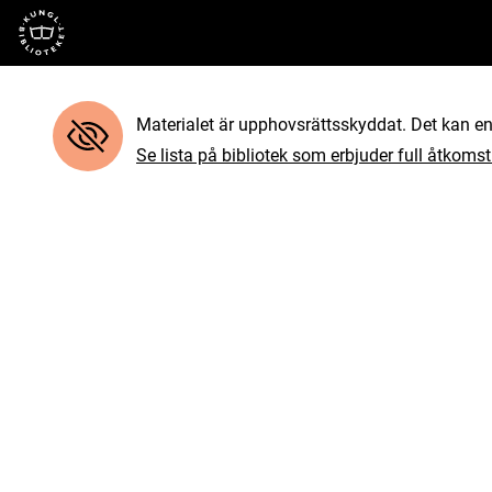
Till startsidan
Materialet är upphovsrättsskyddat. Det kan end
Se lista på bibliotek som erbjuder full åtkomst