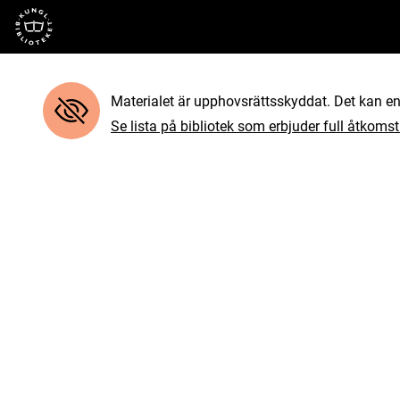
Till startsidan
Materialet är upphovsrättsskyddat. Det kan end
Se lista på bibliotek som erbjuder full åtkomst