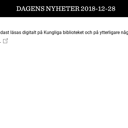
DAGENS NYHETER 2018-12-28
ast läsas digitalt på Kungliga biblioteket och på ytterligare någ