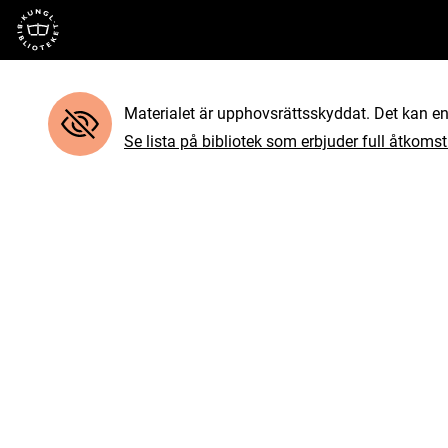
Till startsidan
Materialet är upphovsrättsskyddat. Det kan end
Se lista på bibliotek som erbjuder full åtkomst