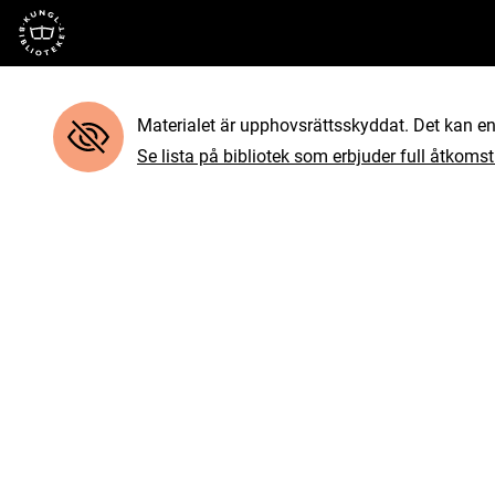
Till startsidan
Materialet är upphovsrättsskyddat. Det kan end
Se lista på bibliotek som erbjuder full åtkomst