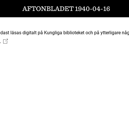
AFTONBLADET 1940-04-16
ast läsas digitalt på Kungliga biblioteket och på ytterligare någ