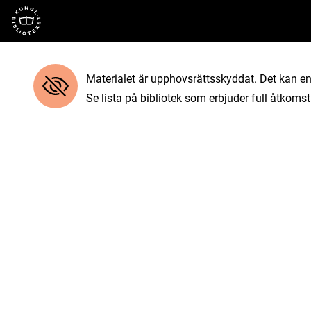
Till startsidan
Materialet är upphovsrättsskyddat. Det kan end
Se lista på bibliotek som erbjuder full åtkomst