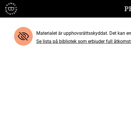
Till startsidan
P
Materialet är upphovsrättsskyddat. Det kan end
Se lista på bibliotek som erbjuder full åtkomst