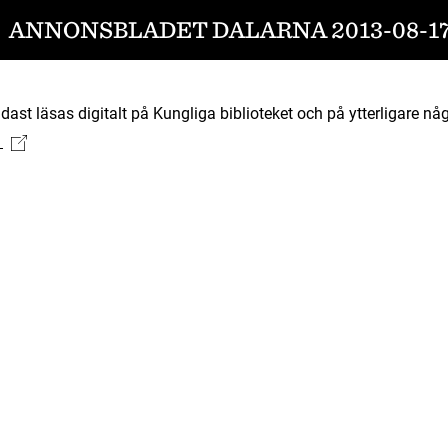
ANNONSBLADET DALARNA 2013-08-1
ast läsas digitalt på Kungliga biblioteket och på ytterligare någ