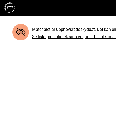
Till startsidan
Materialet är upphovsrättsskyddat. Det kan end
Se lista på bibliotek som erbjuder full åtkomst