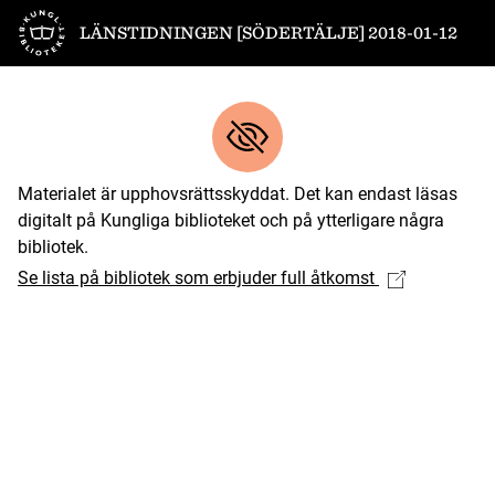
Till startsidan
LÄNSTIDNINGEN [SÖDERTÄLJE] 2018-01-12
Materialet är upphovsrättsskyddat. Det kan endast läsas
digitalt på Kungliga biblioteket och på ytterligare några
bibliotek.
Se lista på bibliotek som erbjuder full åtkomst