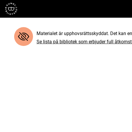
Till startsidan
Materialet är upphovsrättsskyddat. Det kan end
Se lista på bibliotek som erbjuder full åtkomst