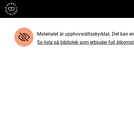
Till startsidan
Materialet är upphovsrättsskyddat. Det kan end
Se lista på bibliotek som erbjuder full åtkomst