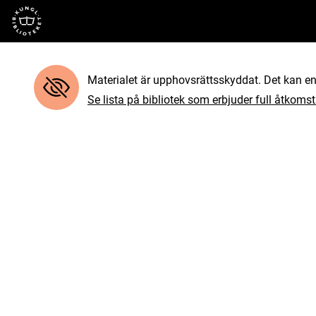
Till startsidan
Materialet är upphovsrättsskyddat. Det kan end
Se lista på bibliotek som erbjuder full åtkomst