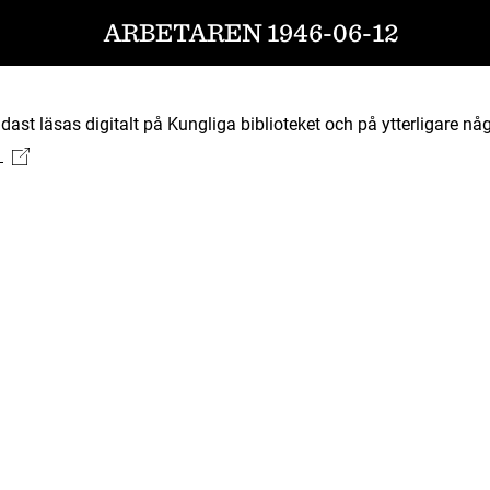
ARBETAREN 1946-06-12
ast läsas digitalt på Kungliga biblioteket och på ytterligare någ