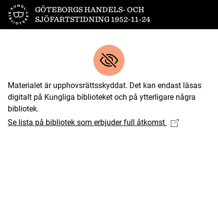
Till startsidan
GÖTEBORGS HANDELS- OCH
SJÖFARTSTIDNING 1952-11-24
Materialet är upphovsrättsskyddat. Det kan endast läsas
digitalt på Kungliga biblioteket och på ytterligare några
bibliotek.
Se lista på bibliotek som erbjuder full åtkomst