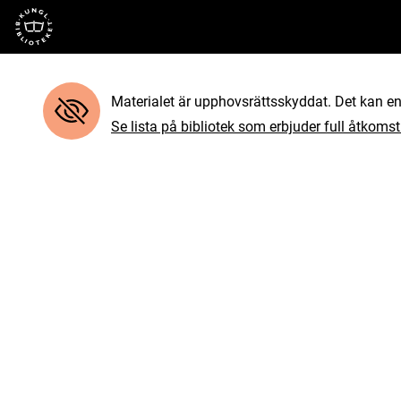
Till startsidan
Materialet är upphovsrättsskyddat. Det kan end
Se lista på bibliotek som erbjuder full åtkomst