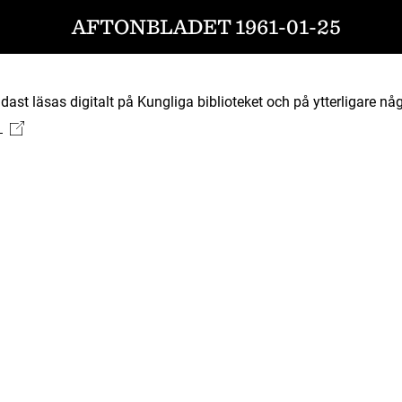
AFTONBLADET 1961-01-25
ast läsas digitalt på Kungliga biblioteket och på ytterligare någ