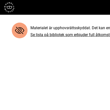
Till startsidan
Materialet är upphovsrättsskyddat. Det kan end
Se lista på bibliotek som erbjuder full åtkomst