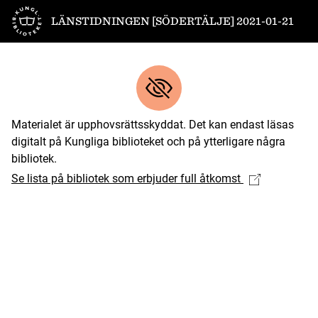
Till startsidan
LÄNSTIDNINGEN [SÖDERTÄLJE] 2021-01-21
Materialet är upphovsrättsskyddat. Det kan endast läsas
digitalt på Kungliga biblioteket och på ytterligare några
bibliotek.
Se lista på bibliotek som erbjuder full åtkomst