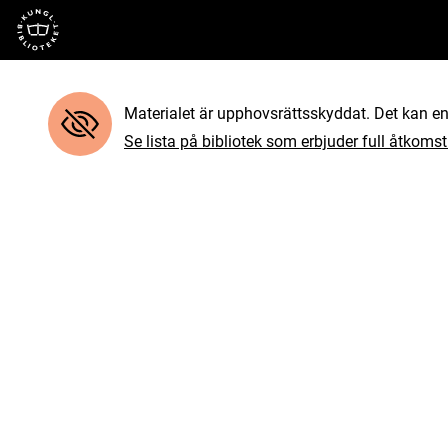
Till startsidan
Materialet är upphovsrättsskyddat. Det kan end
Se lista på bibliotek som erbjuder full åtkomst