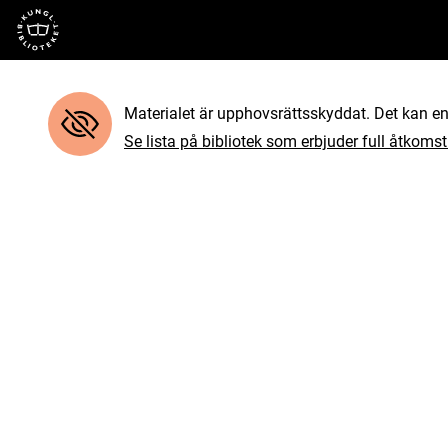
Till startsidan
Materialet är upphovsrättsskyddat. Det kan end
Se lista på bibliotek som erbjuder full åtkomst