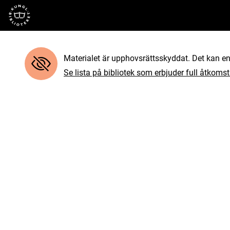
Till startsidan
Materialet är upphovsrättsskyddat. Det kan end
Se lista på bibliotek som erbjuder full åtkomst