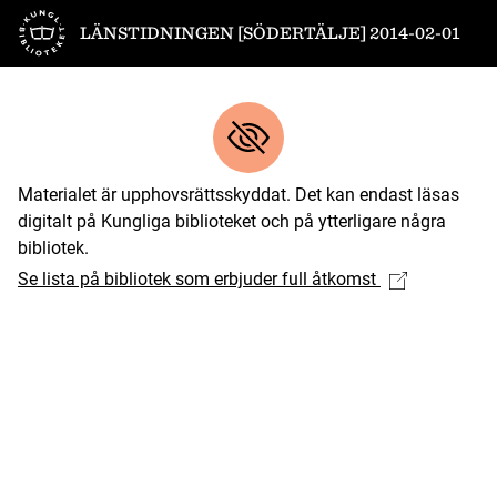
Till startsidan
LÄNSTIDNINGEN [SÖDERTÄLJE] 2014-02-01
Materialet är upphovsrättsskyddat. Det kan endast läsas
digitalt på Kungliga biblioteket och på ytterligare några
bibliotek.
Se lista på bibliotek som erbjuder full åtkomst