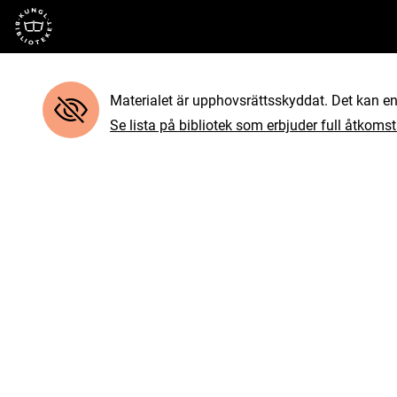
Till startsidan
Materialet är upphovsrättsskyddat. Det kan end
Se lista på bibliotek som erbjuder full åtkomst