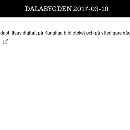
DALABYGDEN 2017-03-10
ast läsas digitalt på Kungliga biblioteket och på ytterligare någ