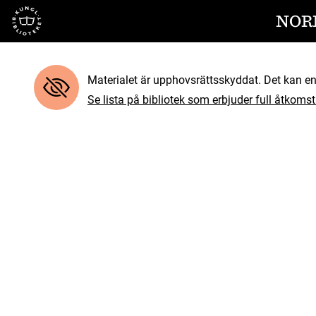
Till startsidan
NOR
Materialet är upphovsrättsskyddat. Det kan end
Se lista på bibliotek som erbjuder full åtkomst