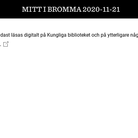
MITT I BROMMA 2020-11-21
ast läsas digitalt på Kungliga biblioteket och på ytterligare någ