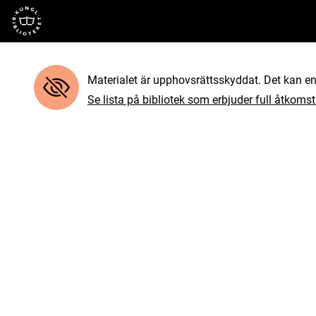
Till startsidan
Materialet är upphovsrättsskyddat. Det kan end
Se lista på bibliotek som erbjuder full åtkomst