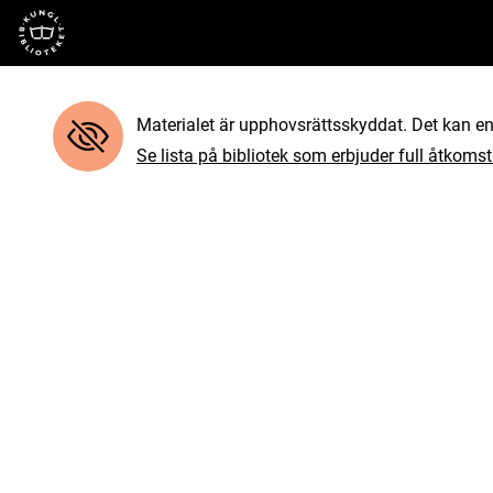
Till startsidan
Materialet är upphovsrättsskyddat. Det kan end
Se lista på bibliotek som erbjuder full åtkomst