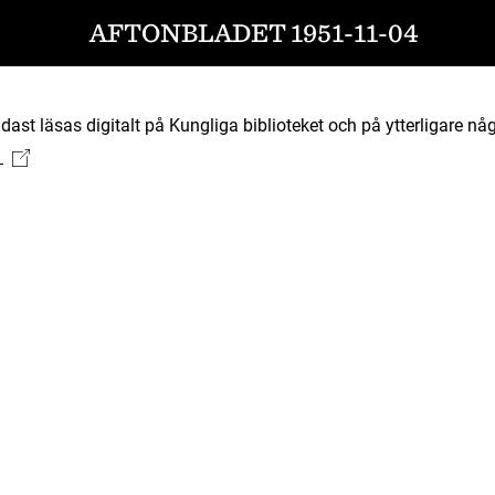
AFTONBLADET 1951-11-04
ast läsas digitalt på Kungliga biblioteket och på ytterligare någ