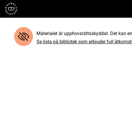
Till startsidan
Materialet är upphovsrättsskyddat. Det kan end
Se lista på bibliotek som erbjuder full åtkomst