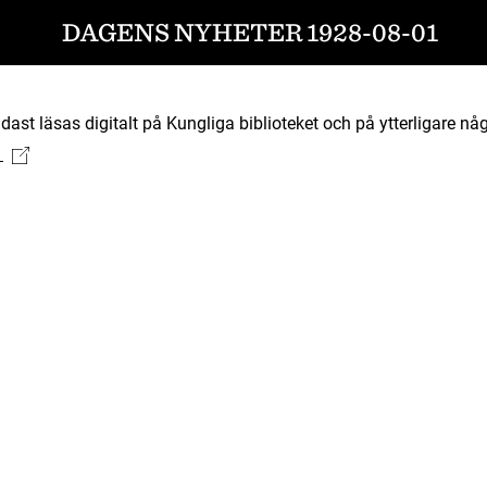
DAGENS NYHETER 1928-08-01
ast läsas digitalt på Kungliga biblioteket och på ytterligare någ