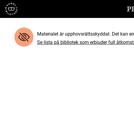
Till startsidan
P
Materialet är upphovsrättsskyddat. Det kan end
Se lista på bibliotek som erbjuder full åtkomst