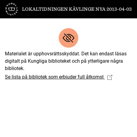
Till startsidan
LOKALTIDNINGEN KÄVLINGE NYA 2013-04-03
Materialet är upphovsrättsskyddat. Det kan endast läsas
digitalt på Kungliga biblioteket och på ytterligare några
bibliotek.
Se lista på bibliotek som erbjuder full åtkomst