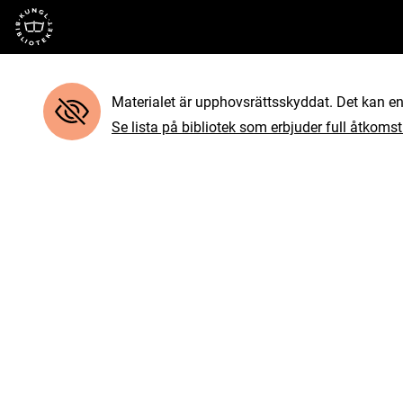
Till startsidan
Materialet är upphovsrättsskyddat. Det kan end
Se lista på bibliotek som erbjuder full åtkomst