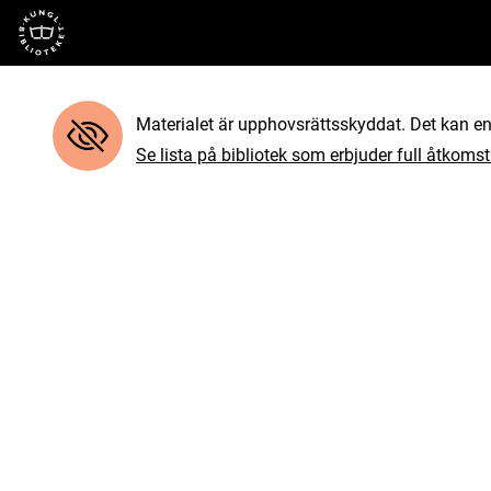
Till startsidan
Materialet är upphovsrättsskyddat. Det kan end
Se lista på bibliotek som erbjuder full åtkomst