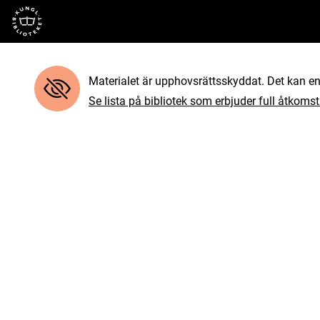
Till startsidan
Materialet är upphovsrättsskyddat. Det kan end
Se lista på bibliotek som erbjuder full åtkomst