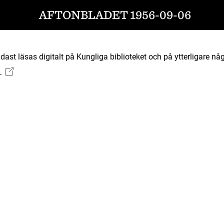
AFTONBLADET 1956-09-06
ast läsas digitalt på Kungliga biblioteket och på ytterligare någ