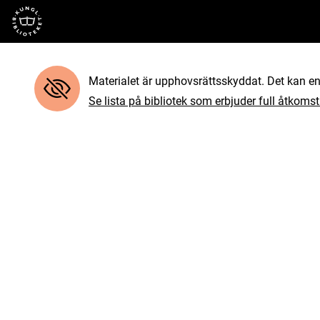
Till startsidan
Materialet är upphovsrättsskyddat. Det kan end
Se lista på bibliotek som erbjuder full åtkomst