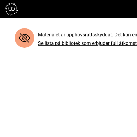
Till startsidan
Materialet är upphovsrättsskyddat. Det kan end
Se lista på bibliotek som erbjuder full åtkomst