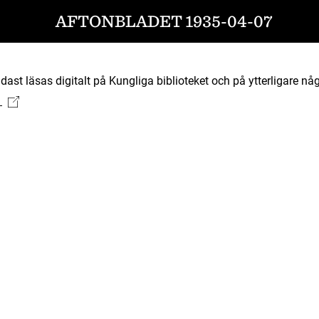
AFTONBLADET 1935-04-07
ast läsas digitalt på Kungliga biblioteket och på ytterligare någ