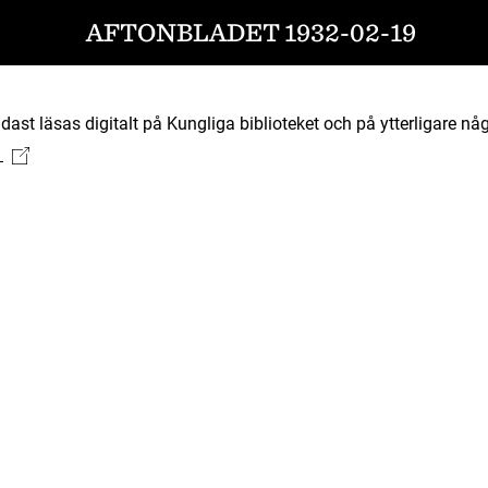
AFTONBLADET 1932-02-19
ast läsas digitalt på Kungliga biblioteket och på ytterligare någ