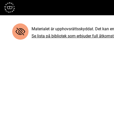
Till startsidan
Materialet är upphovsrättsskyddat. Det kan end
Se lista på bibliotek som erbjuder full åtkomst