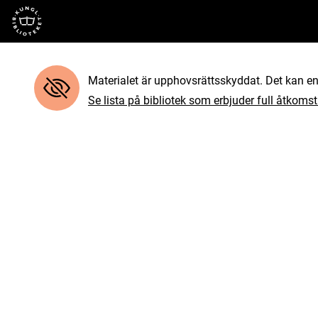
Till startsidan
Materialet är upphovsrättsskyddat. Det kan end
Se lista på bibliotek som erbjuder full åtkomst