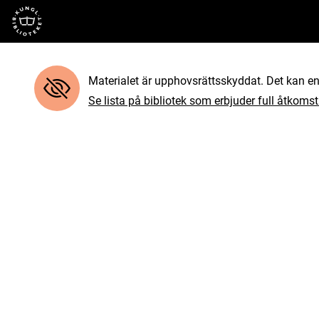
Till startsidan
Materialet är upphovsrättsskyddat. Det kan end
Se lista på bibliotek som erbjuder full åtkomst