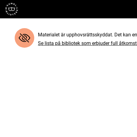
Till startsidan
Materialet är upphovsrättsskyddat. Det kan end
Se lista på bibliotek som erbjuder full åtkomst